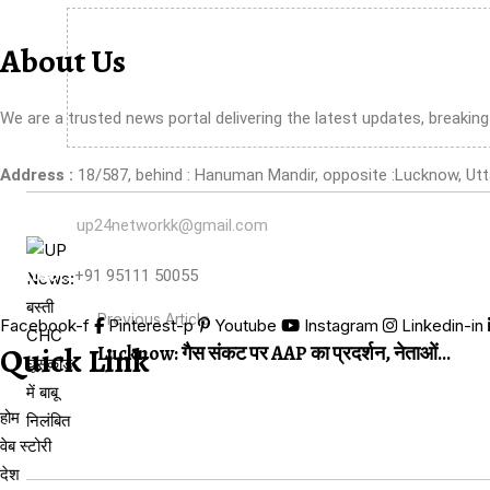
About Us
We are a trusted news portal delivering the latest updates, breakin
Address :
18/587, behind : Hanuman Mandir, opposite :Lucknow, Utta
Email Us:
up24networkk@gmail.com
Contact:
+91 95111 50055
Previous Article
Facebook-f
Pinterest-p
Youtube
Instagram
Linkedin-in
Quick Link
Lucknow: गैस संकट पर AAP का प्रदर्शन, नेताओं...
होम
वेब स्टोरी
देश