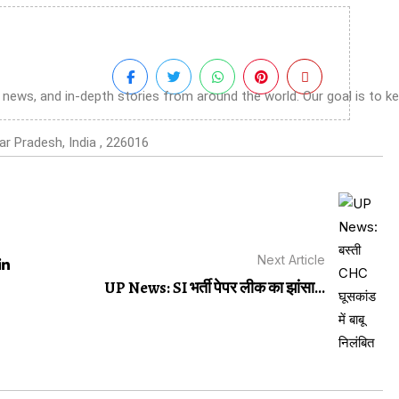
g news, and in-depth stories from around the world. Our goal is to k
r Pradesh, India , 226016
Next Article
UP News: SI भर्ती पेपर लीक का झांसा...