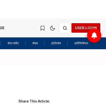
GE
USER LOGIN
शेयर मार्केट
मौसम
इंटेलिजेंस
आर्टिफिशियल
राश
Share This Article: