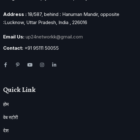
Address :
18/587, behind : Hanuman Mandir, opposite
:Lucknow, Uttar Pradesh, India , 226016
Email Us:
up24networkk@gmail.com
Contact:
+91 95111 50055
Quick Link
होम
वेब स्टोरी
देश