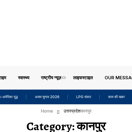
राइम
स्वास्थ्य
राष्ट्रीय न्यूज़
लाइफस्टाइल
OUR MESSA
-अमेरिका युद्ध
असम चुनाव 2026
LPG संकट
काम की खबर
Home
उत्तरप्रदेश
कानपुर
Category:
कानपुर