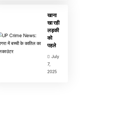
खाना
खा रही
लड़की
को
पहले
July
7,
2025