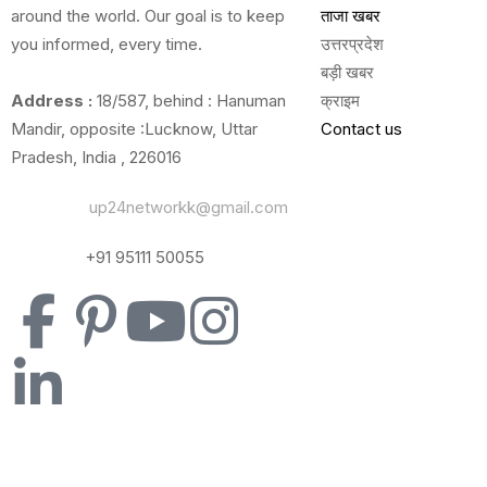
around the world. Our goal is to keep
ताजा खबर
you informed, every time.
उत्तरप्रदेश
बड़ी खबर
Address :
18/587, behind : Hanuman
क्राइम
Mandir, opposite :Lucknow, Uttar
Contact us
Pradesh, India , 226016
Email Us:
up24networkk@gmail.com
Contact:
+91 95111 50055