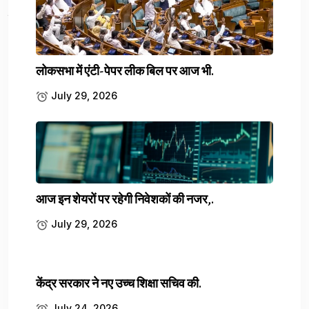
लोकसभा में एंटी-पेपर लीक बिल पर आज भी.
July 29, 2026
Next Article
Lucknow Protest: LPG सिलेंडर को लेकर सपा का...
आज इन शेयरों पर रहेगी निवेशकों की नजर,.
July 29, 2026
Leave a comment
केंद्र सरकार ने नए उच्च शिक्षा सचिव की.
Your email address will not be published.
Required fields are marked
*
July 24, 2026