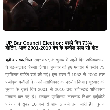
UP Bar Council Election: पहले दिन 73%
वोटिंग, आज 2001-2010 बैच के वकील डाल रहे वोट
यूपी बार काउंसिल
सदस्य पद के चुनाव में पहले दिन अधिवक्ताओं
ने बढ़-चढ़कर हिस्सा लिया। बुधवार को हुए मतदान में करीब 73
प्रतिशत वोटिंग दर्ज की गई। इस चरण में 1962 से 2000 तक
पंजीकृत वकीलों ने अपने मताधिकार का प्रयोग किया। गुरुवार को
चुनाव के दूसरे दिन 2001 से 2010 तक रजिस्टर्ड अधिवक्ता
मतदान कर रहे हैं। मतदान प्रक्रिया लखनऊ स्थित हाईकोर्ट
परिसर में सुबह 10 बजे से शाम 5 बजे तक जारी है। चुनाव