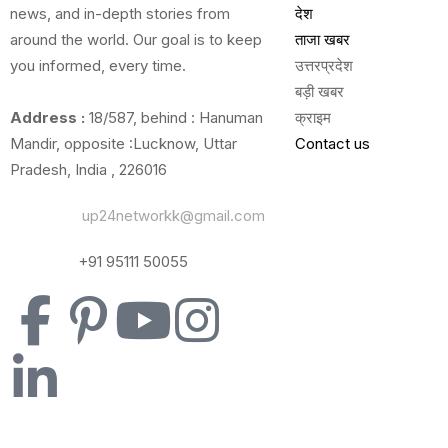
news, and in-depth stories from
देश
around the world. Our goal is to keep
ताजा खबर
you informed, every time.
उत्तरप्रदेश
बड़ी खबर
Address :
18/587, behind : Hanuman
क्राइम
Mandir, opposite :Lucknow, Uttar
Contact us
Pradesh, India , 226016
Email Us:
up24networkk@gmail.com
Contact:
+91 95111 50055