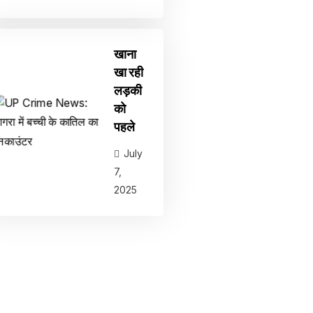
खाना
खा रही
लड़की
को
पहले
July
7,
2025