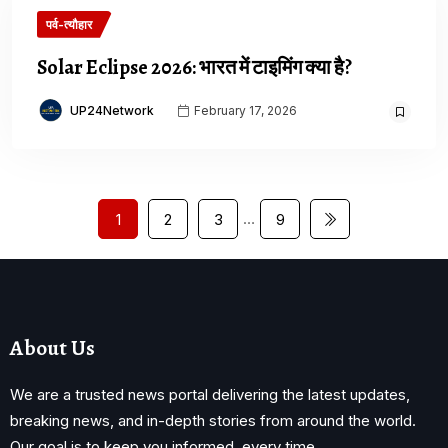
पर्व-त्यौहार
Solar Eclipse 2026: भारत में टाइमिंग क्या है?
UP24Network
February 17, 2026
…
1
2
3
9
About Us
We are a trusted news portal delivering the latest updates,
breaking news, and in-depth stories from around the world.
Our goal is to keep you informed, every time.