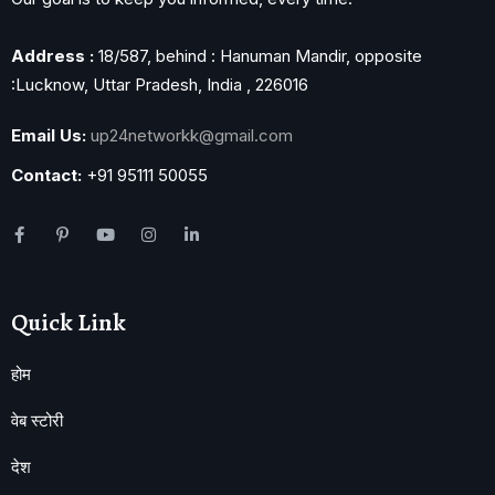
Address :
18/587, behind : Hanuman Mandir, opposite
:Lucknow, Uttar Pradesh, India , 226016
Email Us:
up24networkk@gmail.com
Contact:
+91 95111 50055
Quick Link
होम
वेब स्टोरी
देश