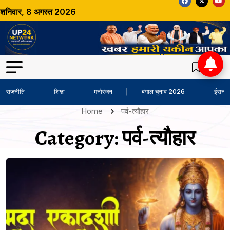
शनिवार, 8 अगस्त 2026
राजनीति
शिक्षा
मनोरंजन
बंगाल चुनाव 2026
ईरान-अ
Home
पर्व-त्यौहार
Category:
पर्व-त्यौहार