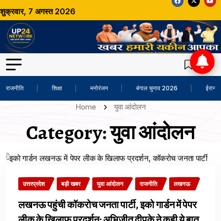
शुक्रवार, 7 अगस्त 2026
राजनीति
शिक्षा
मनोरंजन
बंगाल चुनाव 2026
ईरान-अ
Home
युवा आंदोलन
Category:
युवा आंदोलन
उत्तरप्रदेश
बड़ी खबर
युवा आंदोलन
राजनीति
लखनऊ
लखनऊ पहुंची कॉकरोच जनता पार्टी, इको गार्डन में पेपर
लीक के खिलाफ प्रदर्शन; अभिजीत दीपके ने कही ये बात