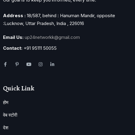
Address :
18/587, behind : Hanuman Mandir, opposite
:Lucknow, Uttar Pradesh, India , 226016
Email Us:
up24networkk@gmail.com
Contact:
+91 95111 50055
Quick Link
होम
वेब स्टोरी
देश