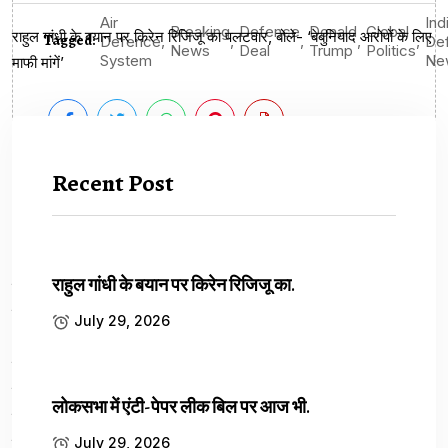
Air
Ind
Breaking
Defence
Donald
Global
राहुल गांधी के बयान पर किरेन रिजिजू का पलटवार, बोले- ‘बेबुनियाद आरोपों के लिए
Tagged:
,
,
,
,
,
Defence
De
News
Deal
Trump
Politics
System
Ne
माफी मांगें’
Recent Post
राहुल गांधी के बयान पर किरेन रिजिजू का.
July 29, 2026
Previous Article
लोकसभा में एंटी-पेपर लीक बिल पर आज भी.
यूपी में बारिश और तेज हवाओं का अलर्ट,...
July 29, 2026