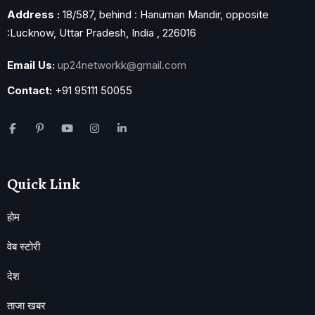
Address :
18/587, behind : Hanuman Mandir, opposite
:Lucknow, Uttar Pradesh, India , 226016
Email Us:
up24networkk@gmail.com
Contact:
+91 95111 50055
Quick Link
होम
वेब स्टोरी
देश
ताजा खबर