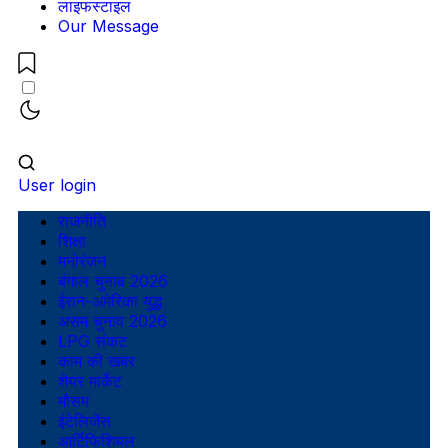
लाइफस्टाइल
Our Message
User login
राजनीति
शिक्षा
मनोरंजन
बंगाल चुनाव 2026
ईरान-अमेरिका युद्ध
असम चुनाव 2026
LPG संकट
काम की खबर
शेयर मार्केट
मौसम
इंटेलिजेंस
आर्टिफिशियल