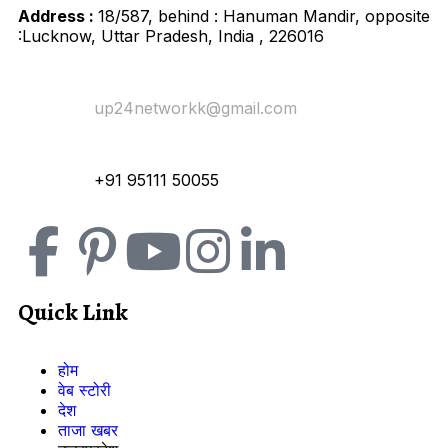
Address :
18/587, behind : Hanuman Mandir, opposite
:Lucknow, Uttar Pradesh, India , 226016
Email Us:
up24networkk@gmail.com
Contact:
+91 95111 50055
Quick Link
होम
वेब स्टोरी
देश
ताजा खबर