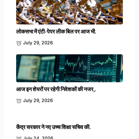
Leave a comment
Your email address will not be published.
Required fields are marked
*
लोकसभा में एंटी-पेपर लीक बिल पर आज भी.
July 29, 2026
आज इन शेयरों पर रहेगी निवेशकों की नजर,.
July 29, 2026
Save my name, email, and website in this browser for the
केंद्र सरकार ने नए उच्च शिक्षा सचिव की.
next time I comment.
July 24, 2026