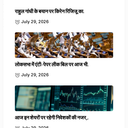
Previous Article
सऊदी हादसा: 45 भारतीयों का वहीं दफन, मुआवजा...
राहुल गांधी के बयान पर किरेन रिजिजू का.
July 29, 2026
Next Article
Delhi Blast: क्या आरोपी ने सुसाइड-ड्रोन जैसा हमला...
लोकसभा में एंटी-पेपर लीक बिल पर आज भी.
July 29, 2026
Leave a comment
आज इन शेयरों पर रहेगी निवेशकों की नजर,.
Your email address will not be published.
July 29, 2026