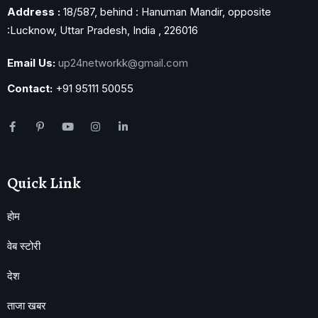
Address :
18/587, behind : Hanuman Mandir, opposite
:Lucknow, Uttar Pradesh, India , 226016
Email Us:
up24networkk@gmail.com
Contact:
+91 95111 50055
Quick Link
होम
वेब स्टोरी
देश
ताजा खबर